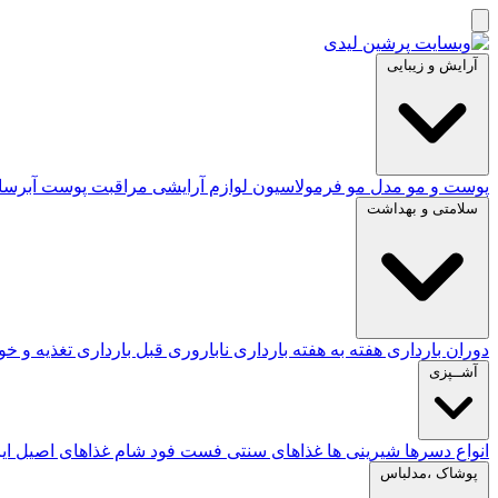
آرایش و زیبایی
پوست و مو
مدل مو
فرمولاسیون لوازم آرایشی
مراقبت پوست
آبرس
سلامتی و بهداشت
دوران بارداری
هفته به هفته بارداری
ناباروری
قبل بارداری
تغذیه و خ
آشــپزی
انواع دسرها
شیرینی ها
غذاهای سنتی
فست فود
شام
غذاهای اصیل ای
پوشاک ،مدلباس