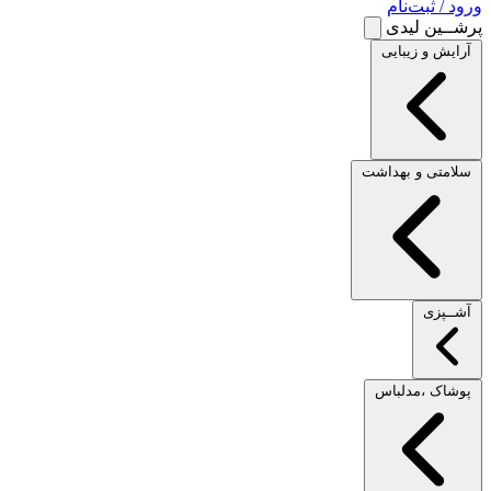
ورود / ثبت‌نام
پرشــین لیدی
آرایش و زیبایی
سلامتی و بهداشت
آشــپزی
پوشاک ،مدلباس