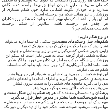
حتما شما هم روزهایی را داشته‌اید که جلوی آینه بایستید و به شکمی
که طی سال‌ها به دلیل خوردن انواع چربی‌‌ها برآمده شده نگاهی
بیندازید و با خودتان بگویید اشکالی ندارد چون شکم بسیاری از
ورزشکاران نیز همانند شکم من برجسته است!
اما این بار را اشتباه کرده‌اید،بهتر است بدانید که شکم ورزشکاران
هر چقدر هم برجسته باشد، سالم‌تر از شکم برجسته
شماست.می‌دانید چرا؟
دو نوع شکم داریم:
شکم‌های شل و شکم‌های سفت
.نوع شکمی که شما دارید می‌تواند
نشان دهد که شما چگونه زندگی کرده‌اید.طبق یک تحقیق
ژاپنی،چربی شکمی کشتی‌گیران سومو زیر پوست‌شان و جلوی
عضلات شکمی قرار گرفته است،به همین دلیل است که شکم این
ورزشکاران هنگام حرکت به اطراف تکان می‌خورد اما اگر شکم
شما مانند اغلب آمریکایی‌ها گرد و پر است،باید بدانید که متاسفانه
شکم سالمی ندارید.
این نوع شکم‌ها از چربی‌های احشایی پر شده‌اند.این چربی‌ها پشت
ماهیچه‌های شکمی جا می‌گیرند و اطراف اندام‌ها و اعضای داخلی
بدن را می‌گیرند.ماهیچه‌ های شکمی را به سمت بیرون فشار
می‌دهند و به شکم حالتی سفت و گرد می‌بخشند.
پزشکان و دانشمندان معتقدند که
هر چه شکم به این شکل سفت و
برآمده شود،سلامت شما بیشتر در معرض خطر قرار می‌گیرد.
مهم درک این موضوع است که چاقی شکم – چه سفت و چه شل –
تنها موجب می‌شود همیشه شما شکم خود را از دید دیگران دور نگه