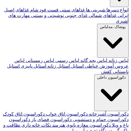
انواع دسرها
شیرینی ها
غذاهای سنتی
فست فود
شام
غذاهای اصیل
ایرانی
غذاهای شمالی
غذای جنوبی
نوشیدنی و بستنی
مهارت های
آشپزی
پوشاک ،مدلباس
لباس زنانه
لباس بچه گانه
لباس رسمی
لباس زمستانی
لباس
عروس
آموزش خیاطی
استایل
استایل زنانه
استایل پاییزی
استایل
تابستانی
کفش
دکوراسیون داخلی
دکوراسیون آشپزخانه
دکوراسیون اتاق خواب
دکوراسیون اتاق کودک
دکوراسیون حمام و دستشویی
دکوراسیون فضای باز
دکوراسیون
باغ و ویلا
دکوراسیون مغازه
بانوی هنرمند
نکات خانه داری
نظافت و
پاکیزگی
دستگاه تصفیه آب
مبل