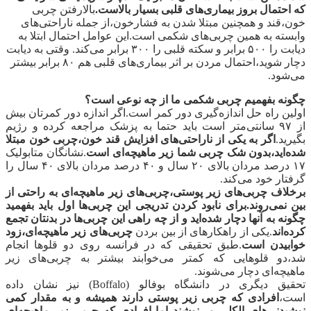
که احتمال بروز بیماری‌های قلبی بسیار بالاست.
بالارفتن چربی
خون،قند و همچنین مبتلا شدن به فشارخون،از جمله ناراحتی‌های
وابسته به همین چربی‌های شکمی است.این عوامل احتمال ابتلا به
دیابت را ۵۰۰ برابر و سکته قلبی را ۳۰۰ برابر می‌کند. وقتی به دیابت
دچار شوید،احتمال مردن بر اثر بیماری‌های قلبی هم ۸۰ برابر بیشتر
می‌شود.
چگونه بفهمیم چربی شکمی ما از چه نوعی است؟
اولین راه حل اندازه‌گیری دور کمر است.اگر اندازه دور کمرتان بیش
از ۹۷ سانتی‌متر است باید حتما به پزشک مراجعه کرده و رژیم
بگیرید.
اگر به یکی از ناراحتی‌های افزایش قند خون،چربی خون مبتلا
شده‌اید،بدون شک چربی شما زیر ماهیچه‌ای است
.نشانگان متابولیک
۱۷ درصد مردان بالای ۲۰ سال و ۴۰ درصد مردان بالای ۴۰ سال را
گرفتار خود می‌کند.
برخلاف چربی‌های زیر پوستی،چربی‌های زیر ماهیچه‌ای به راحتی از
بین نمی‌روند.برای نابود کردن تدریجی این چربی‌ها اول باید بفهمید
چگونه به آنها دچار شده‌اید و از چه راهی این چربی‌ها در بدنتان تجمع
کرده‌اند
.یکی از راهکارهای از بین بردن
چربی‌های زیر ماهیچه‌ای،زود
خوابیدن است
.طبق تحقیقی که در فرانسه روی دو قلوها انجام
شد،دو قلوهایی که کمتر می‌خوابند بیشتر به چربی‌های زیر
ماهیچه‌ای دچار می‌شوند.
تحقیق دیگری در دانشگاه بوفالو (Boffalo)‌ نیز نشان داده
است،
افرادی که چربی زیر پوستی دارند همیشه و به مقدار کمی
نوشیدنی‌های الکلی می‌نوشند اما افرادی که چربی زیر ماهیچه‌ای