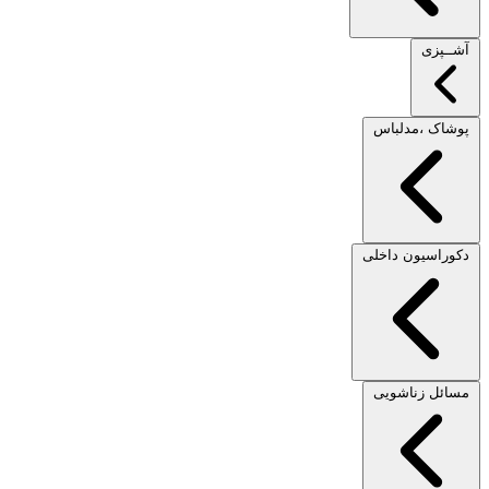
آشــپزی
پوشاک ،مدلباس
دکوراسیون داخلی
مسائل زناشویی