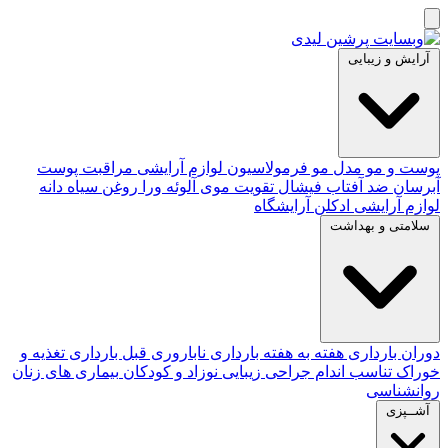
آرایش و زیبایی
پوست و مو
مدل مو
فرمولاسیون لوازم آرایشی
مراقبت پوست
آبرسان
ضد آفتاب
فیشال
تقویت موی
آلوئه‌ ورا
روغن سیاه دانه
لوازم آرایشی
ادکلن
آرایشگاه
سلامتی و بهداشت
دوران بارداری
هفته به هفته بارداری
ناباروری
قبل بارداری
تغذیه و
خوراک
تناسب اندام
جراحی زیبایی
نوزاد و کودکان
بیماری های زنان
روانشناسی
آشــپزی