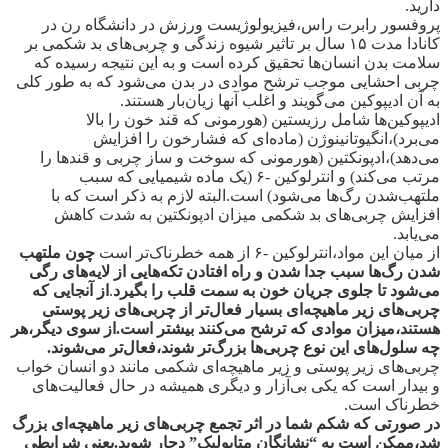
دارید.
پروفسور رابرت راس،فیزیولوژیست ورزش در دانشگاه رن در
کانادا مدت ۱۵ سال بر تاثیر شیوه زندگی و چربی‌های بد شکمی بر
سلامت بدن انسان‌ها تحقیق کرده است و به این نتیجه رسیده که
چربی احشایی موجب ترشح موادی در بدن می‌شود که به طور کلی
به آن ادیپوکین می‌گویند و اغلب آنها زیان‌بار هستند.
ادیپوکین‌ها شامل رزیستین (هورمونی که قند خون را بالا
می‌برد)،انگیوتانینوژن (ماده‌ای که فشارخون را افزایش
می‌دهد)،ادپونکتین (هورمونی که سوخت و ساز چربی و قندها را
مرتب می‌کند) و انترلوکین -۶ (یک ماده شیمیایی که سبب
ملتهب‌شدن رگ‌ها می‌شود) است.البته لازم به ذکر است که با
افزایش چربی‌های بد شکمی میزان ادپونکتین به شدت کاهش
می‌یابد.
از میان این مواد،انترلوکین -۶ از همه خطرناک‌تر است
چون ملتهب
شدن رگ‌ها سبب جدا شدن و راه افتادن تکه‌هایی از لایه‌های رگی
می‌شود تا جلوی جریان خون به سمت قلب را بگیرد
.
از آنجایی که
چربی‌های زیر ماهیچه‌ای بسیار فعال‌تر از چربی‌های زیر پوستی
هستند،میزان موادی که ترشح می‌کنند بیشتر است.از سوی دیگر،هر
چه سلول‌های این نوع چربی‌ها بزرگ‌تر شوند،فعال‌تر می‌شوند.
چربی‌های زیر پوستی و زیر ماهیچه‌ای شکمی مانند دو انسان خواب
و بیدار است که یکی بی‌آزار و دیگری همیشه در حال فعالیت‌های
خطرناک است.
در صورتی که شکم شما در اثر تجمع چربی‌های زیر ماهیچه‌ای بزرگ
شد،ممکن است به “نشانگان متابولیک” دچار شوید.یعنی شرایطی