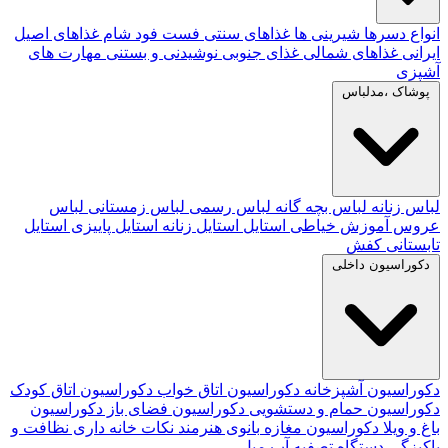
انواع دسرها
شیرینی ها
غذاهای سنتی
فست فود
شام
غذاهای اصیل
ایرانی
غذاهای شمالی
غذای جنوبی
نوشیدنی و بستنی
مهارت های
آشپزی
پوشاک ،مدلباس
لباس زنانه
لباس بچه گانه
لباس رسمی
لباس زمستانی
لباس
عروس
آموزش خیاطی
استایل
استایل زنانه
استایل پاییزی
استایل
تابستانی
کفش
دکوراسیون داخلی
دکوراسیون آشپزخانه
دکوراسیون اتاق خواب
دکوراسیون اتاق کودک
دکوراسیون حمام و دستشویی
دکوراسیون فضای باز
دکوراسیون
باغ و ویلا
دکوراسیون مغازه
بانوی هنرمند
نکات خانه داری
نظافت و
پاکیزگی
دستگاه تصفیه آب
مبل