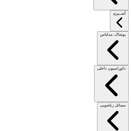
آشــپزی
پوشاک ،مدلباس
دکوراسیون داخلی
مسائل زناشویی