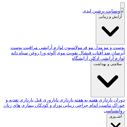
آرایش و زیبایی
پوست و مو
مدل مو
فرمولاسیون لوازم آرایشی
مراقبت پوست
آبرسان
ضد آفتاب
فیشال
تقویت موی
آلوئه‌ ورا
روغن سیاه دانه
لوازم آرایشی
ادکلن
آرایشگاه
سلامتی و بهداشت
دوران بارداری
هفته به هفته بارداری
ناباروری
قبل بارداری
تغذیه و
خوراک
تناسب اندام
جراحی زیبایی
نوزاد و کودکان
بیماری های زنان
روانشناسی
آشــپزی