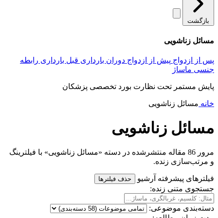
بازگشت
مسائل زناشویی
پس از ازدواج
پیش از ازدواج
دوران بارداری
قبل بارداری
رابطه
جنسی
ماساژ
پایش مستمر تحت نظارت بورد تخصصی پزشکان
خانه
مسائل زناشویی
مسائل زناشویی
مرور 86 مقاله منتشرشده در دسته «مسائل زناشویی» با فیلترینگ
و مرتب‌سازی زنده.
فیلترهای پیشرفته آرشیو
حذف فیلترها
جستجوی متنی زنده:
دسته‌بندی موضوعی:
مدت زمان مطالعه: