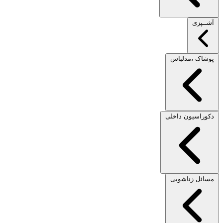
آشــپزی
پوشاک ،مدلباس
دکوراسیون داخلی
مسائل زناشویی