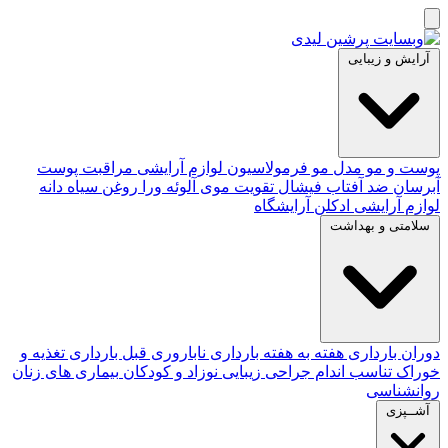
آرایش و زیبایی
پوست و مو
مدل مو
فرمولاسیون لوازم آرایشی
مراقبت پوست
آبرسان
ضد آفتاب
فیشال
تقویت موی
آلوئه‌ ورا
روغن سیاه دانه
لوازم آرایشی
ادکلن
آرایشگاه
سلامتی و بهداشت
دوران بارداری
هفته به هفته بارداری
ناباروری
قبل بارداری
تغذیه و
خوراک
تناسب اندام
جراحی زیبایی
نوزاد و کودکان
بیماری های زنان
روانشناسی
آشــپزی