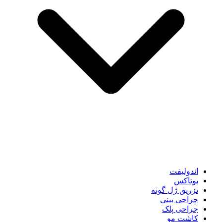
اندولیفت
بوتاکس
تزریق ژل گونه
جراحی بینی
جراحی پلک
کاشت مو