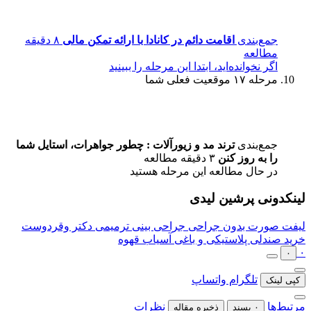
جمع‌بندی
اقامت دائم در کانادا با ارائه تمکن مالی
۸ دقیقه
مطالعه
اگر نخوانده‌اید، ابتدا این مرحله را ببینید
مرحله ۱۷
موقعیت فعلی شما
جمع‌بندی
ترند مد و زیورآلات : چطور جواهرات، استایل شما
را به‌ روز کنن
۳ دقیقه مطالعه
در حال مطالعه این مرحله هستید
لینکدونی پرشین لیدی
لیفت صورت بدون جراحی
جراحی بینی ترمیمی دکتر وقردوست
خرید صندلی پلاستیکی و باغی
آسیاب قهوه
۰
۰
تلگرام
واتساپ
کپی لینک
مرتبط‌ها
نظرات
۰ پسند
ذخیره مقاله