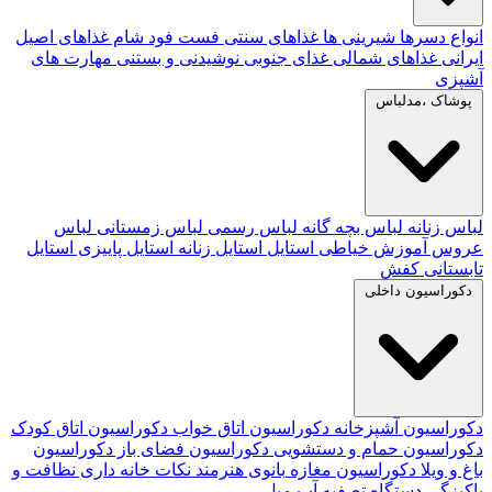
انواع دسرها
شیرینی ها
غذاهای سنتی
فست فود
شام
غذاهای اصیل
ایرانی
غذاهای شمالی
غذای جنوبی
نوشیدنی و بستنی
مهارت های
آشپزی
پوشاک ،مدلباس
لباس زنانه
لباس بچه گانه
لباس رسمی
لباس زمستانی
لباس
عروس
آموزش خیاطی
استایل
استایل زنانه
استایل پاییزی
استایل
تابستانی
کفش
دکوراسیون داخلی
دکوراسیون آشپزخانه
دکوراسیون اتاق خواب
دکوراسیون اتاق کودک
دکوراسیون حمام و دستشویی
دکوراسیون فضای باز
دکوراسیون
باغ و ویلا
دکوراسیون مغازه
بانوی هنرمند
نکات خانه داری
نظافت و
پاکیزگی
دستگاه تصفیه آب
مبل