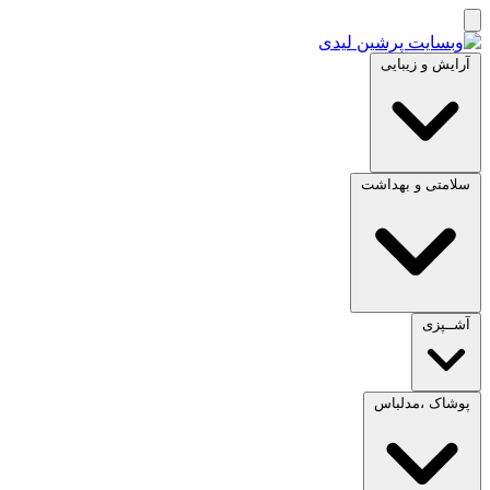
آرایش و زیبایی
سلامتی و بهداشت
آشــپزی
پوشاک ،مدلباس