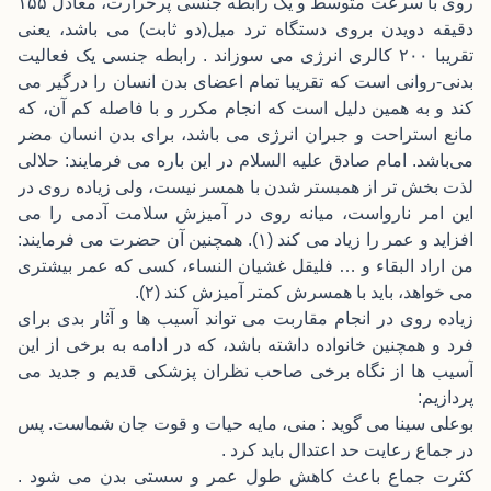
روی با سرعت متوسط و یک رابطه جنسی پرحرارت، معادل ۱۵۵
دقیقه دویدن بروی دستگاه ترد میل(دو ثابت) می باشد، یعنی
تقریبا ۲۰۰ کالری انرژی می سوزاند . رابطه جنسی یک فعالیت
بدنی-روانی است که تقریبا تمام اعضای بدن انسان را درگیر می
کند و به همین دلیل است که انجام مکرر و با فاصله کم آن، که
مانع استراحت و جبران انرژی می باشد، برای بدن انسان مضر
می‌باشد. امام صادق علیه السلام در این باره می فرمایند: حلالی
لذت بخش تر از همبستر شدن با همسر نیست، ولی زیاده روی در
این امر نارواست، میانه روی در آمیزش سلامت آدمی را می
افزاید و عمر را زیاد می کند (۱). همچنین آن حضرت می فرمایند:
من اراد البقاء و … فلیقل غشیان النساء، کسی که عمر بیشتری
می خواهد، باید با همسرش کمتر آمیزش کند (۲).
زیاده روی در انجام مقاربت می تواند آسیب ها و آثار بدی برای
فرد و همچنین خانواده داشته باشد، که در ادامه به برخی از این
آسیب ها از نگاه برخی صاحب نظران پزشکی قدیم و جدید می
پردازیم:
بوعلی سینا می گوید : منی، مایه حیات و قوت جان شماست. پس
در جماع رعایت حد اعتدال باید کرد .
کثرت جماع باعث کاهش طول عمر و سستی بدن می شود .