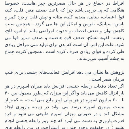
افراط در جماع در هر حال مضرترین چیز هاست، خصوصا
هنگامی که پی در پی باشد چرا که باعث ضعف مغز، قلب، کبد،
قوا، اعصاب، بینایی، معده، کلیه، مثانه و تپش قلب و درد کمر و
باسن، سیاتیک، نقرس و امثال این ها می گردد . همچنین سبب
کاهش توان و ضعف اعصاب و حدوث امراضی مانند ام اس، فلج،
رعشه، لقوه، تشنّج، ضعف قوه هاضمه و ضعف سایر قوا می
شود. علت این امر، آن است که بدن برای تولید منی مراحل زیادی
طی کرده و قوای زیادی صرف کرده است . همچنین کثرت جماع
به چشم آسیب می‌رساند .
پژوهش ها نشان می دهد افزایش فعالیت‌های جنسی برای قلب
مردان مضر است .
اگر تعداد دفعات رابطه جنسی افزایش یابد میزان اسپرم در هر
بار انزال کاهش می یابد و اگر این میزان که بطور معمول بین ۴۰
تا ۶۰۰ میلیون اسپرم در هر میلی لیتر مایع منی است، به کمتر از
بیست میلیون اسپرم برسد می تواند در زمینه باروری ایجاد
مشکل کند و در صورتی میزان اسپرم طبیعی می شود و فرد
قدرت باروری به دست می آورد که چند روز رابطه جنسی انجام
نشود ؛ در حقیقت وجود چند روز استراحت در بین رابطه های