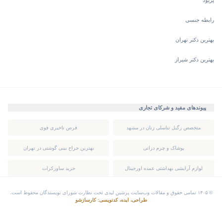
پریود
رابطه جنسی
بهترین دکتر تهران
بهترین دکتر شیراز
پیوندهای مفید و شرکای تجاری
متخصص زگیل تناسلی زنان در مشهد
قرص تاخیری قوی
پوشاک و چرم دراتی
بهترین جراح بینی گوشتی در تهران
لوازم آرایشی بهداشتی عمده اورجینال
خرید ساورکرات
© ۱۴۰۵ تمامی حقوق و مقالات وب‌سایت پرشین لیدی تحت نظارت شورای نویسندگان محفوظ است.
طراحی، ایده، کدنویسی: کارسازشو