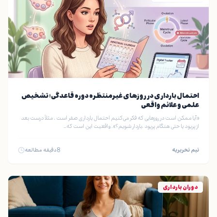
احتمال بارداری در روزهای غیرمنتظره دوره قاعدگی؛ تشخیص
علمی و علائم واقعی
«آیا ممکن است در روزهایی که فکر می‌کنیم احتمال بارداری صفر است ، مثلاً درست بعد
از پریود یا حتی هنگام پریود ،باردار شویم؟». واقعیت این است که…
تیم تحریریه
8
دقیقه مطالعه
دوران بارداری