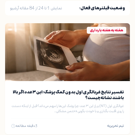
وضعیت فیلترهای فعال:
نمایش 1 تا 24 از 84 مقاله آرشیو
هفته به هفته بارداری
تفسیر نتایج غربالگری اول بدون کمک پزشک؛ این ۳ عدد اگر بالا
باشند نشانه چیست؟
غربالگری اول (NT) و راز این ۳ عدد: چرا پزشک این‌ها را مهم می‌داند؟ قبل از اینکه دستت
را روی قلبت بگذاری و با خودت بگویی «حتمن مشکلی…
تیم تحریریه
3
دقیقه مطالعه