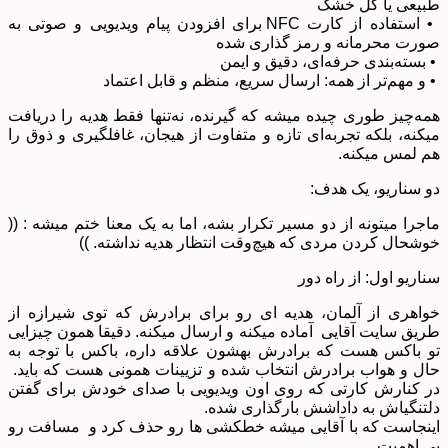
طبیعی یا گل خشک
• استفاده از کارت NFC برای افزودن پیام ویدیویی و صوتی به
صورت محرمانه و رمز گذاری شده
• بسته‌بندی حرفه‌ای، دقیق و ایمن
• و مهم‌تر از همه: ارسال سریع، منظم و قابل اعتماد
همه‌چیز طوری چیده میشه که گیرنده، نه‌تنها فقط هدیه را دریافت
میکنه، بلکه تجربه‌ای تازه و متفاوت از هیجان، غافلگیری و ذوق را
هم لمس میکنه.
دو سناریو، یک هدف:
ماجرا میتونه از دو مسیر تکرار بشه، اما به یک معنا ختم میشه : ((
خوشحال کردن مردی که هیچ‌وقت انتظار هدیه نداشته. ))
سناریو اول: از راه دور
خواهری از آلمان، هدیه ای رو برای برادرش که توی شیرازه از
طریق سایت آقایی آماده میکنه و ارسال میکنه. دقیقا همون چیزایی
تو باکس هست که برادرش بهشون علاقه داره، باکس با توجه به
حال و هواب برادرش انتخاب شده و تزیینات همونی هست که باید.
در کنارش کارتی که روی اون ویدیویی با صدای خودش برای گفتن
دلتنگیاش به داداشش بارگذاری شده.
اینجاست که با آقایی میشه خطکشی ها رو حذف کرد و مسافت رو
بی اهمیت.