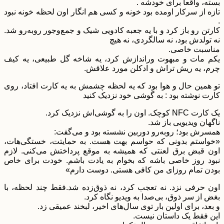
بسته، واقعاً برای خودشه .
تازه از سرکار اومده بود خونه و کسی هم انگار اون لحظه خونه نبود
.
کارتن رو باز کرد و با یه جعبه کادویی شیک و جمع‌وجور روبه‌رو شد.
نه تولدش بود، نه سالگردی، نه هیچ
مناسبت خاصی.
یکم مات و مبهوت وراندازش کرد، یه شاخه گل طبیعی، یه کیف
چرم، یه ریش تراش و ادکلن مورد علاقش.
تو همین حال و هوا بود که یه لحظه چشمش به یه کارت افتاد، روی
کارت نوشته بود : به گوشی خود نزدیک کنید
یک کارت NFC کوچک. اون را به گوشی‌اش نزدیک کرد.
ناگهان ویدیویی باز شد.
همسرش بود؛ روبه‌رو دوربین نشسته بود و می‌گفت:
«خواستم بدونی که حواسم بهت هست. به حمایتت، خستگی‌هات،
اون قبض برق لعنتی که همیشه به موقع پرداختش می‌کنی. لازم
نبود روز خاصی باشه که بخوام به یادت باشم. خودت برای خاص
بودن تمام روزای من کافی‌ هستی. دوست دارم»
اون حرفی نزد. نه تعجب کرد، نه ذوق‌زده شد.فقط چند لحظه، با
بغض از سر ذوق، بی‌صدا به ویدیو نگاه کرد.
و بعد، برای اولین بار توی سال‌های اخیر، لبخند عمیقی زد.
این فقط یک داستان نیست.