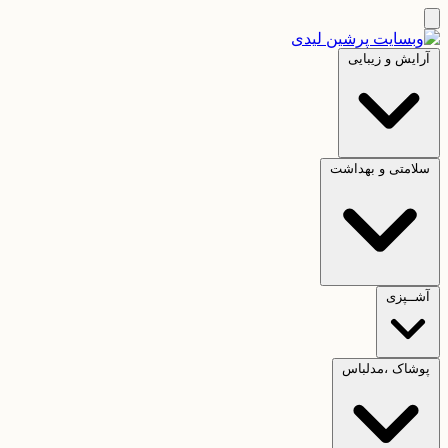
آرایش و زیبایی
سلامتی و بهداشت
آشــپزی
پوشاک ،مدلباس