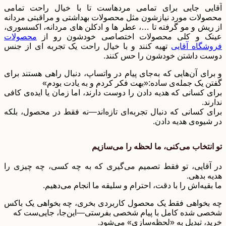
آقایی جایی برای تمامی مردهاست تا با خیال راحت تمامی
محصولات مورد نیازشون مثل محصولات بهداشتی و مراقبتی مردانه
از ریش و مو گرفته تا …، عطر ها و ادکلن های مردانه، اکسسوری،
عینک و کلی محصولات اختصاصی خودشون رو از
محصولات
فروشگاه آقایی
تهیه کنند و با خیال راحت یک تجربه ای از جنس
دوست داشتن خودشون را حس کنند.
و برای آن‌هایی که به‌جای پیام در واتساپ، دنبال راهی هستند برای
گفتن یک جمله‌ی ساده:«بهت فکر کردم و به یادت بودم»
برای کسانی که هدیه دادن را دوست دارند، اما زمان یا ایده‌ی کافی
ندارند.
برای کسانی که دنبال تجربه‌ای تازه‌اند—نه فقط در محصول، بلکه
در شیوه‌ی هدیه دادن.
تو انتخاب می‌کنی، ما لحظه را می‌سازیم
در آقایی، تو فقط تصمیم می‌گیری که به چه کسی، چه چیزی را
هدیه بدهی.
ما بقیه‌اش را با دقت، احترام و سلیقه ما انجام می‌دهیم.
چه بخواهی فقط یک محصول کاربردی بخری، چه بخواهی یک باکس
شخصی شده کامل با پیام شخصی بفرستی—این‌جا، جایی‌ست که
خرید، تبدیل به «لحظه‌سازی» می‌شود.